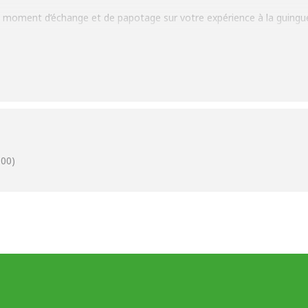
 moment d’échange et de papotage sur votre expérience à la guinguet
00)
t
ur inscription au 06.61.05.37.25