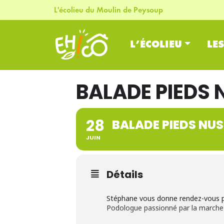
L'écolieu du Moulin de Peysoup
L’ÉCOLIEU
LE
BALADE PIEDS 
28
BALADE PIEDS NUS
JUIN
Détails
Stéphane vous donne rendez-vous po
Podologue passionné par la marche pi