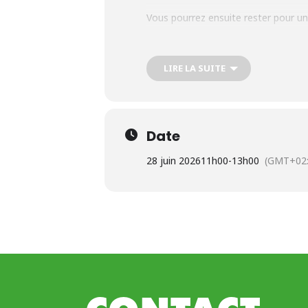
Vous pourrez ensuite rester pour un
Infos pratiques :
LIRE LA SUITE
Dimanche 28 juin de 10h à 12h
Date
Peysoup, 33480 Listrac-Médoc
28 juin 2026
11h00
-
13h00
(GMT+02:
10€ par adulte / 5€ par enfan
ouvert à tous (enfants +8 ans), s