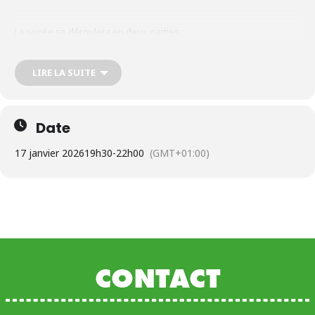
La soirée se déroulera en deux parties :
– 19h30 : Atelier d’écriture guidé par l’auteure Charlotte Canat
– 21h : Lectures musicales : Lectures sur scène, aux côtés d’un
musicien, ouvertes à tous : venez écouter, venez lire ce que vous
LIRE LA SUITE
souhaitez !
Infos pratiques :
Date
Samedi 17 janvier 2026 de 19h30 à 22h
Peysoup, 33480 Listrac-Médoc
17 janvier 2026
19h30
-
22h00
(GMT+01:00)
Gratuit, renseignements au 06 64 13 21 24
Ouvert à tous
CONTACT